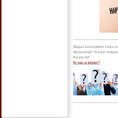
Májusi kvízünkben híres emb
ábrázolnak? A kvízt helyese
Kvízre fel!
Ki van a képen?