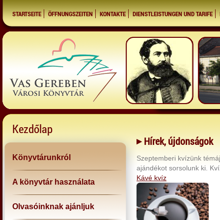
STARTSEITE
ÖFFNUNGSZEITEN
KONTAKTE
DIENSTLEISTUNGEN UND TARIFE
Kezdőlap
Hírek, újdonságok
Könyvtárunkról
Szeptemberi kvízünk témája
ajándékot sorsolunk ki. Kvíz
Kávé kvíz
A könyvtár használata
Olvasóinknak ajánljuk