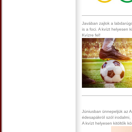
Javában zajlok a labdarúg
is a foci. A kvízt helyesen 
Kvízre fel!
Júniusban ünnepeljük az A
édesapákról szól irodalmi,
A kvízt helyesen kitöltők kö