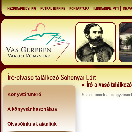
KEZDISARINDYI RIG
PUTRAL INKRIPE
KONTAKTURA
IMBISARIPE, MITI
SHAV
Író-olvasó találkozó Sohonyai Edit
Író-olvasó találkoz
Könyvtárunkról
Sajnos ennek a bejegyzésn
A könyvtár használata
Olvasóinknak ajánljuk