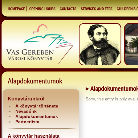
HOMEPAGE
OPENING HOURS
CONTACTS
SERVICES AND FEES
CHILDREN’S 
Alapdokumentumok
Alapdokumentumo
Könyvtárunkról
Sorry, this entry is only avail
A könyvtár története
Névadónk
Alapdokumentumok
Partnerlista
A könyvtár használata