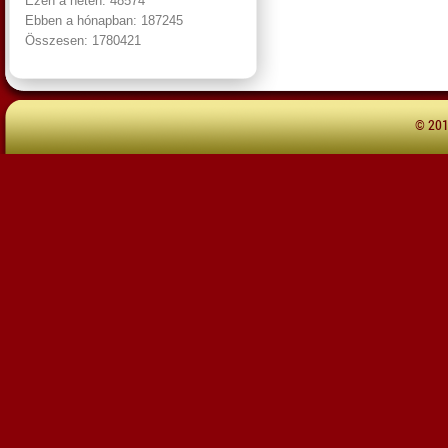
Ezen a héten: 48574
Ebben a hónapban: 187245
Összesen: 1780421
© 20