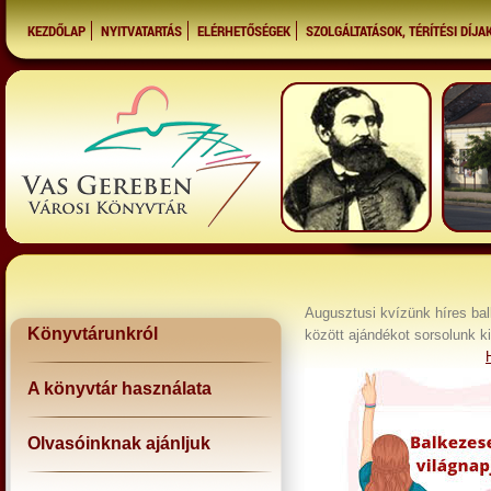
KEZDŐLAP
NYITVATARTÁS
ELÉRHETŐSÉGEK
SZOLGÁLTATÁSOK, TÉRÍTÉSI DÍJA
Augusztusi kvízünk híres bal
Könyvtárunkról
között ajándékot sorsolunk ki.
A könyvtár használata
Olvasóinknak ajánljuk