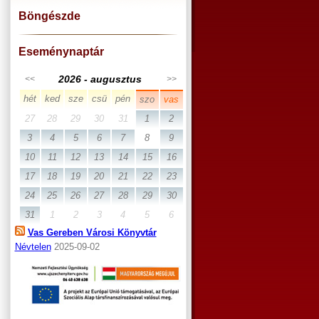
Böngészde
Eseménynaptár
2026 - augusztus
<<
>>
hét
ked
sze
csü
pén
szo
vas
27
28
29
30
31
1
2
3
4
5
6
7
8
9
10
11
12
13
14
15
16
17
18
19
20
21
22
23
24
25
26
27
28
29
30
31
1
2
3
4
5
6
Vas Gereben Városi Könyvtár
Névtelen
2025-09-02