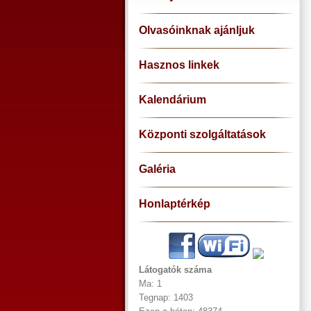
Olvasóinknak ajánljuk
Hasznos linkek
Kalendárium
Központi szolgáltatások
Galéria
Honlaptérkép
Látogatók száma
Ma: 1
Tegnap: 1403